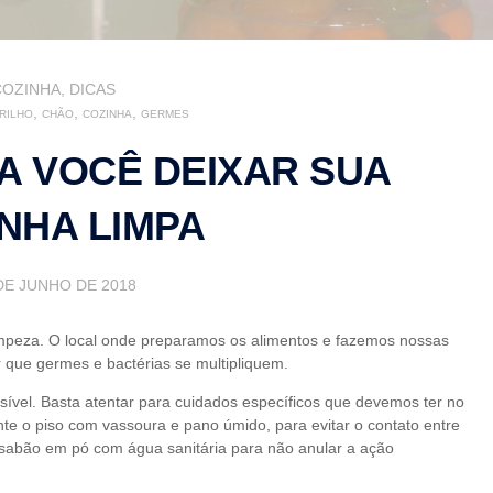
COZINHA
,
DICAS
,
,
,
RILHO
CHÃO
COZINHA
GERMES
A VOCÊ DEIXAR SUA
NHA LIMPA
DE JUNHO DE 2018
limpeza. O local onde preparamos os alimentos e fazemos nossas
r que germes e bactérias se multipliquem.
sível. Basta atentar para cuidados específicos que devemos ter no
e o piso com vassoura e pano úmido, para evitar o contato entre
 sabão em pó com água sanitária para não anular a ação